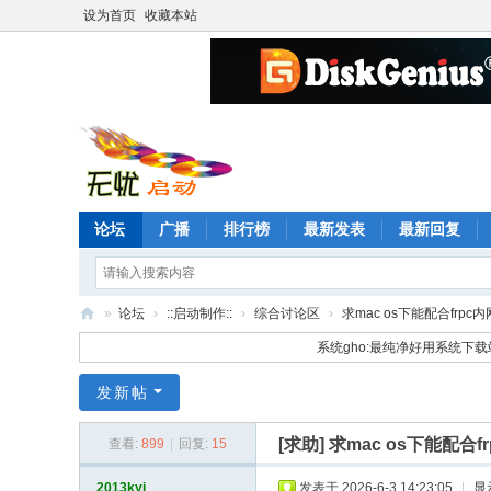
设为首页
收藏本站
论坛
广播
排行榜
最新发表
最新回复
»
论坛
›
::启动制作::
›
综合讨论区
›
求mac os下能配合frpc内
无
系统gho:最纯净好用系统下载
忧
发新帖
启
动
[求助]
求mac os下能配合
查看:
899
|
回复:
15
论
2013kyj
发表于 2026-6-3 14:23:05
|
显