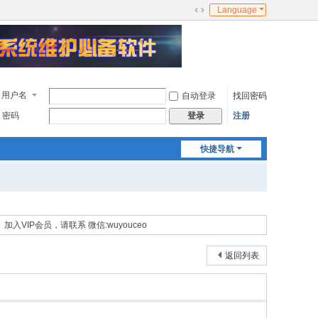
Language
切
换
到
宽
版
用户名
自动登录
找回密码
密码
注册
登录
快捷导航
加入VIP会员，请联系 微信:wuyouceo
返回列表