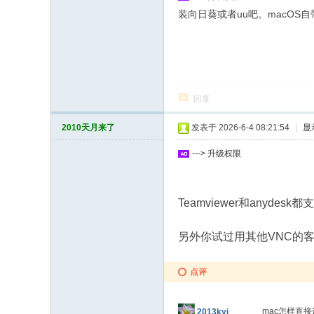
装向日葵或者uu吧。macOS
回复
2010天月来了
发表于 2026-6-4 08:21:54
|
显
---> 升级权限
Teamviewer和any
另外你试过用其他VNC的客
点评
mac怎样直接
2013kyj