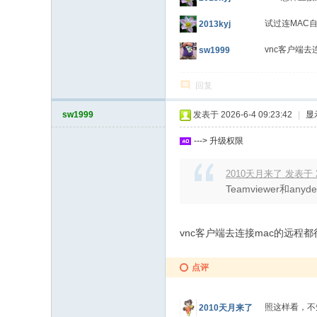
试过连MAC自
2013kyj
vnc客户端
sw1999
回复
sw1999
发表于 2026-6-4 09:23:42
|
显
---> 升级权限
2010天月来了 发表于 202
Teamviewer和
vnc客户端去连接mac的远程
点评
照这样看，不
2010天月来了