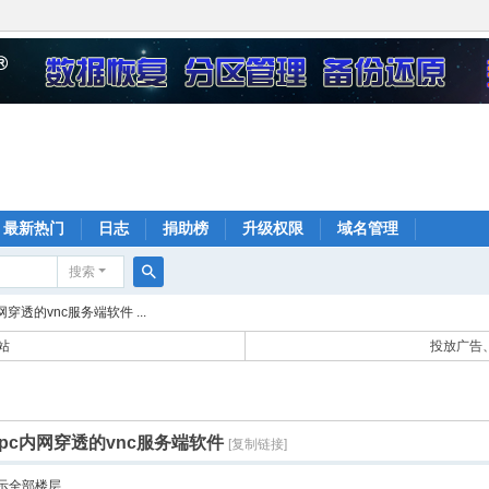
最新热门
日志
捐助榜
升级权限
域名管理
搜索
搜
网穿透的vnc服务端软件 ...
索
站
投放广告、
frpc内网穿透的vnc服务端软件
[复制链接]
示全部楼层