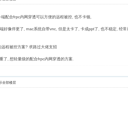
C服务端配合frpc内网穿透可以方便的远程被控, 也不卡顿,
服务端好像停更了, mac系统自带vnc, 但是太卡了, 卡成ppt了, 也不稳定, 经
的远程被控方案? 求路过大佬支招
重了, 想轻量级的配合frpc内网穿透的方案.
示全部楼层