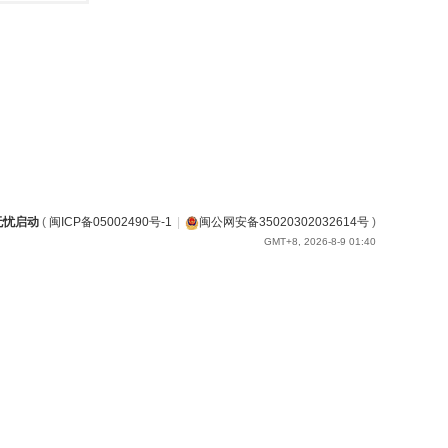
无忧启动
(
闽ICP备05002490号-1
|
闽公网安备35020302032614号
)
GMT+8, 2026-8-9 01:40