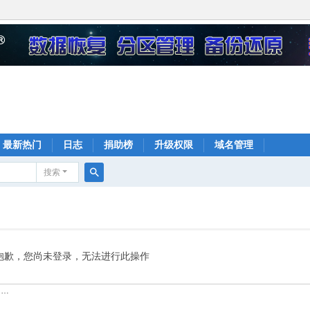
最新热门
日志
捐助榜
升级权限
域名管理
搜索
搜
索
抱歉，您尚未登录，无法进行此操作
……