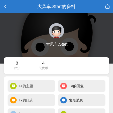
大风车.Start的资料
大风车.Start
8
4
积分
无忧币
Ta的主题
TA的回复
Ta的日志
发短消息